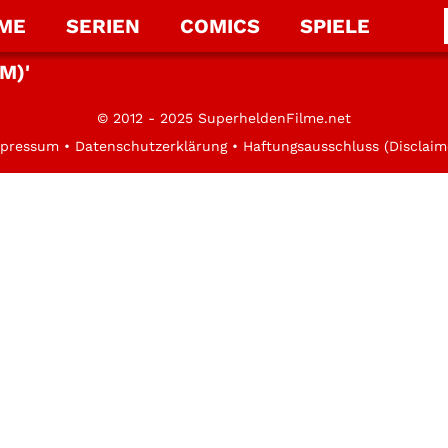
LME
SERIEN
COMICS
SPIELE
M)'
© 2012 - 2025 SuperheldenFilme.net
pressum
•
Datenschutzerklärung
•
Haftungsausschluss (Disclaim