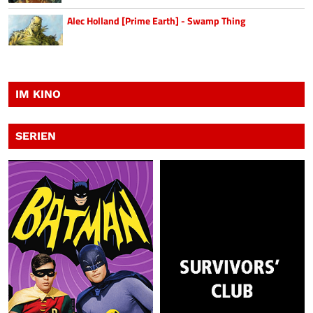
Alec Holland [Prime Earth] - Swamp Thing
IM KINO
SERIEN