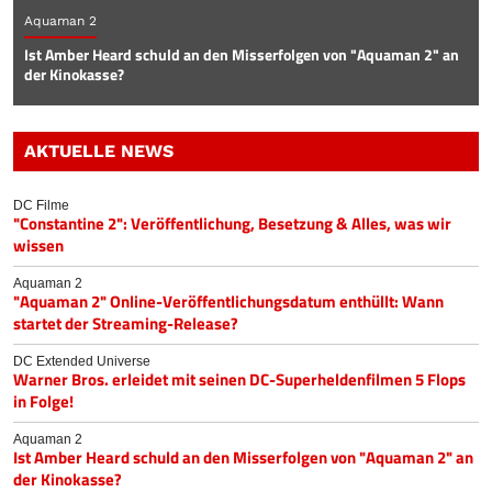
Aquaman 2
Ist Amber Heard schuld an den Misserfolgen von "Aquaman 2" an
der Kinokasse?
AKTUELLE NEWS
DC Filme
"Constantine 2": Veröffentlichung, Besetzung & Alles, was wir
wissen
Aquaman 2
"Aquaman 2" Online-Veröffentlichungsdatum enthüllt: Wann
startet der Streaming-Release?
DC Extended Universe
Warner Bros. erleidet mit seinen DC-Superheldenfilmen 5 Flops
in Folge!
Aquaman 2
Ist Amber Heard schuld an den Misserfolgen von "Aquaman 2" an
der Kinokasse?