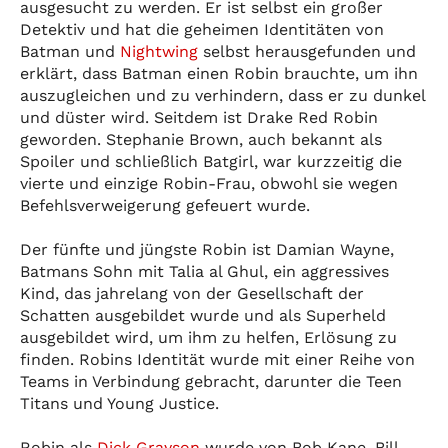
ausgesucht zu werden. Er ist selbst ein großer
Detektiv und hat die geheimen Identitäten von
Batman und
Nightwing
selbst herausgefunden und
erklärt, dass Batman einen Robin brauchte, um ihn
auszugleichen und zu verhindern, dass er zu dunkel
und düster wird. Seitdem ist Drake Red Robin
geworden. Stephanie Brown, auch bekannt als
Spoiler und schließlich Batgirl, war kurzzeitig die
vierte und einzige Robin-Frau, obwohl sie wegen
Befehlsverweigerung gefeuert wurde.
Der fünfte und jüngste Robin ist Damian Wayne,
Batmans Sohn mit Talia al Ghul, ein aggressives
Kind, das jahrelang von der
Gesellschaft der
Schatten
ausgebildet wurde und als Superheld
ausgebildet wird, um ihm zu helfen, Erlösung zu
finden. Robins Identität wurde mit einer Reihe von
Teams in Verbindung gebracht, darunter die Teen
Titans und Young Justice.
Robin als
Dick Grayson
wurde von Bob Kane, Bill