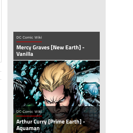
DC Comic Wiki
Mercy Graves [New Earth] -
Vanilla
DC Comic Wiki
Arthur Curry [Prime Earth] -
Aquaman