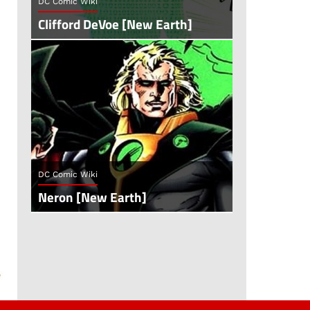
DC Comic Wiki
Clifford DeVoe [New Earth]
DC Comic Wiki
Neron [New Earth]