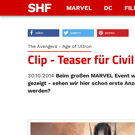
SHF
MARVEL
DC
FI
teilen
twittern
pinnen
The Avengers - Age of Ultron
Clip - Teaser für Civi
30.10.2014
Beim großen MARVEL Event wur
gezeigt - sehen wir hier schon erste Anz
werden?