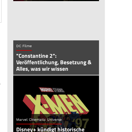
DC Filme
"Constantine 2":
Veröffentlichung, Besetzung &
Alles, was wir wissen
“
Marvel Cinematic Universe
Disney+ kündigt historische