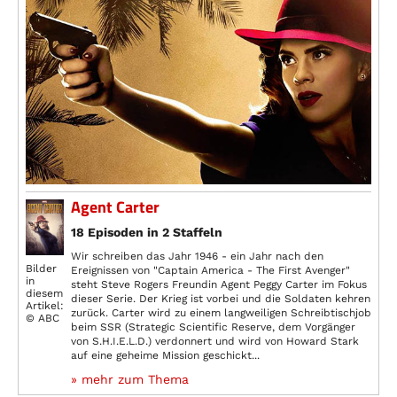
Agent Carter
18 Episoden in 2 Staffeln
Wir schreiben das Jahr 1946 - ein Jahr nach den
Bilder
Ereignissen von "Captain America - The First Avenger"
in
steht Steve Rogers Freundin Agent Peggy Carter im Fokus
diesem
dieser Serie. Der Krieg ist vorbei und die Soldaten kehren
Artikel:
zurück. Carter wird zu einem langweiligen Schreibtischjob
© ABC
beim SSR (Strategic Scientific Reserve, dem Vorgänger
von S.H.I.E.L.D.) verdonnert und wird von Howard Stark
auf eine geheime Mission geschickt...
» mehr zum Thema