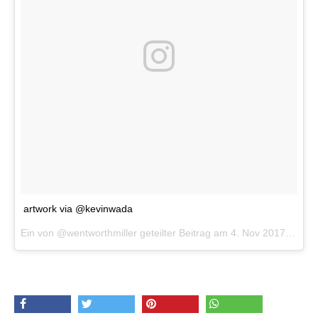
artwork via @kevinwada
Ein von @wentworthmiller geteilter Beitrag am
4. Nov 2017 um 9:34 Uhr