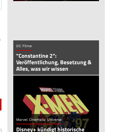
n
DC Filme
"Constantine 2":
Veröffentlichung, Besetzung &
Alles, was wir wissen
Marvel Cinematic Universe
Disney+ kündigt historische