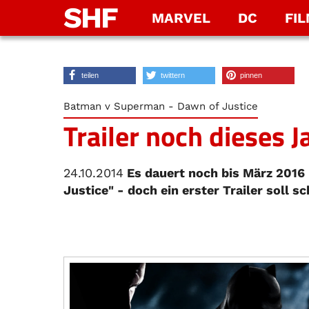
SHF
MARVEL
DC
FI
teilen
twittern
pinnen
Batman v Superman - Dawn of Justice
Trailer noch dieses J
24.10.2014
Es dauert noch bis März 2016
Justice" - doch ein erster Trailer soll s