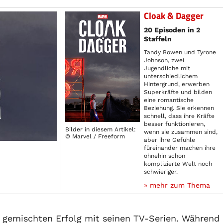
Cloak & Dagger
20 Episoden in 2
Staffeln
Tandy Bowen und Tyrone
Johnson, zwei
Jugendliche mit
unterschiedlichem
Hintergrund, erwerben
Superkräfte und bilden
eine romantische
Beziehung. Sie erkennen
schnell, dass ihre Kräfte
besser funktionieren,
Bilder in diesem Artikel:
wenn sie zusammen sind,
© Marvel / Freeform
aber ihre Gefühle
füreinander machen ihre
ohnehin schon
komplizierte Welt noch
schwieriger.
» mehr zum Thema
n gemischten Erfolg mit seinen TV-Serien. Während