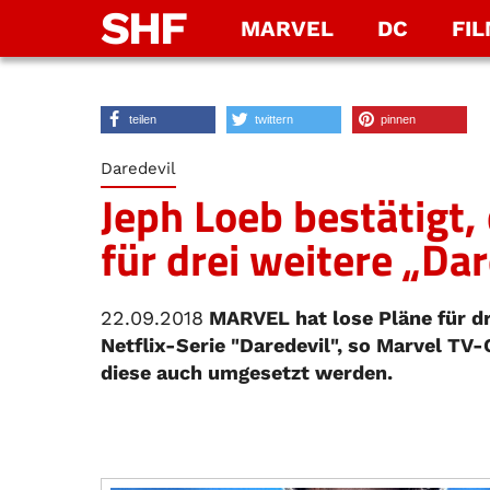
SHF
MARVEL
DC
FI
teilen
twittern
pinnen
Daredevil
Jeph Loeb bestätigt
für drei weitere „Dar
22.09.2018
MARVEL hat lose Pläne für dre
Netflix-Serie "Daredevil", so Marvel TV-C
diese auch umgesetzt werden.