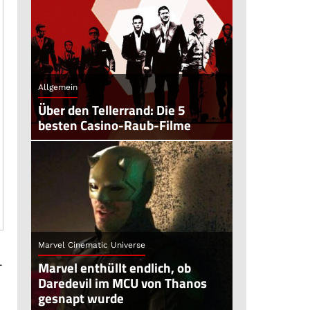
Allgemein
Über den Tellerrand: Die 5
besten Casino-Raub-Filme
Marvel Cinematic Universe
-
Marvel enthüllt endlich, ob
Daredevil im MCU von Thanos
gesnapt wurde