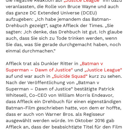
die negative Reaktion auf
„Justice League“
ihn dazu
veranlassten, die Rolle von Bruce Wayne und auch
das ganze DC Extended Universe (DCEU)
aufzugeben: „Ich habe jemandem das Batman-
Drehbuch gezeigt“, sagte Affleck der Times. „Sie
sagten: ‚Ich denke, das Drehbuch ist gut. Ich glaube
auch, dass Sie sich zu Tode trinken werden, wenn
Sie das, was Sie gerade durchgemacht haben, noch
einmal durchmachen.“
Affleck trat als Dunkler Ritter in
„Batman v
Superman – Dawn of Justice“
und
„Justice League“
auf und war auch in
„Suicide Squad“
kurz zu sehen.
Nach der Veröffentlichung von „Batman v
Superman – Dawn of Justice“ bestätigte Patrick
Whitesell, Co-CEO von William Morris Endeavor,
dass Affleck ein Drehbuch für einen eigenständigen
Batman-Film geschrieben hatte, von dem er hoffte,
dass er auch von Warner Bros. als Regisseur
ausgewählt werden würde. Im Oktober 2016 gab
Affleck an, dass der beabsichtigte Titel für den Film