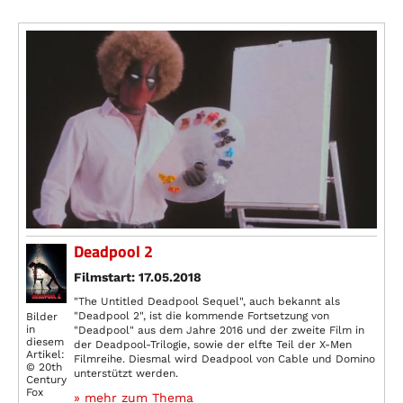
Deadpool 2
Filmstart: 17.05.2018
"The Untitled Deadpool Sequel", auch bekannt als
"Deadpool 2", ist die kommende Fortsetzung von
Bilder
in
"Deadpool" aus dem Jahre 2016 und der zweite Film in
diesem
der Deadpool-Trilogie, sowie der elfte Teil der X-Men
Artikel:
Filmreihe. Diesmal wird Deadpool von Cable und Domino
© 20th
unterstützt werden.
Century
Fox
» mehr zum Thema