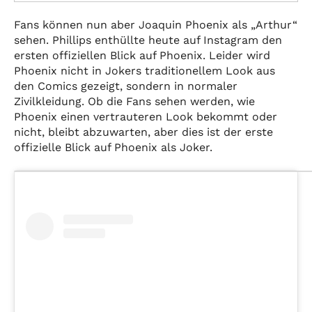
Fans können nun aber Joaquin Phoenix als „Arthur“
sehen. Phillips enthüllte heute auf Instagram den
ersten offiziellen Blick auf Phoenix. Leider wird
Phoenix nicht in Jokers traditionellem Look aus
den Comics gezeigt, sondern in normaler
Zivilkleidung. Ob die Fans sehen werden, wie
Phoenix einen vertrauteren Look bekommt oder
nicht, bleibt abzuwarten, aber dies ist der erste
offizielle Blick auf Phoenix als Joker.