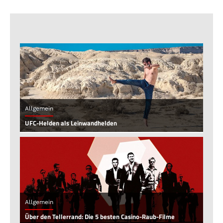
Allgemein
UFC-Helden als Leinwandhelden
Allgemein
Über den Tellerrand: Die 5 besten Casino-Raub-Filme