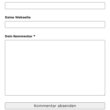
Deine Webseite
Dein Kommentar *