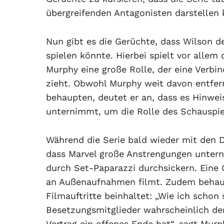
übergreifenden Antagonisten darstellen 
Nun gibt es die Gerüchte, dass Wilson d
spielen könnte. Hierbei spielt vor allem 
Murphy eine große Rolle, der eine Verb
zieht. Obwohl Murphy weit davon entfernt
behaupten, deutet er an, dass es Hinwei
unternimmt, um die Rolle des Schauspie
Während die Serie bald wieder mit den D
dass Marvel große Anstrengungen untern
durch Set-Paparazzi durchsickern. Eine 
an Außenaufnahmen filmt. Zudem behaup
Filmauftritte beinhaltet: „Wie ich schon 
Besetzungsmitglieder wahrscheinlich der 
Vertrag ein offenes Ende hat“, sagt Murp