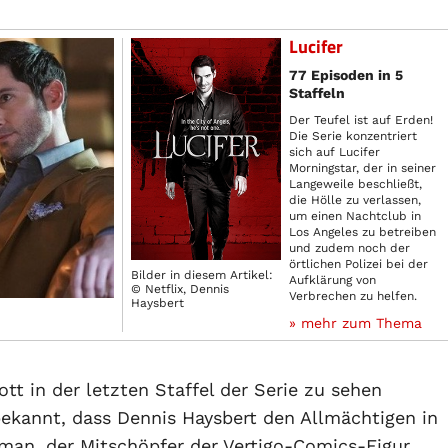
Lucifer
77 Episoden in 5
Staffeln
Der Teufel ist auf Erden!
Die Serie konzentriert
sich auf Lucifer
Morningstar, der in seiner
Langeweile beschließt,
die Hölle zu verlassen,
um einen Nachtclub in
Los Angeles zu betreiben
und zudem noch der
örtlichen Polizei bei der
Bilder in diesem Artikel:
Aufklärung von
© Netflix, Dennis
Verbrechen zu helfen.
Haysbert
» mehr zum Thema
tt in der letzten Staffel der Serie zu sehen
kannt, dass Dennis Haysbert den Allmächtigen in
aiman, der Mitschöpfer der Vertigo-Comics-Figur