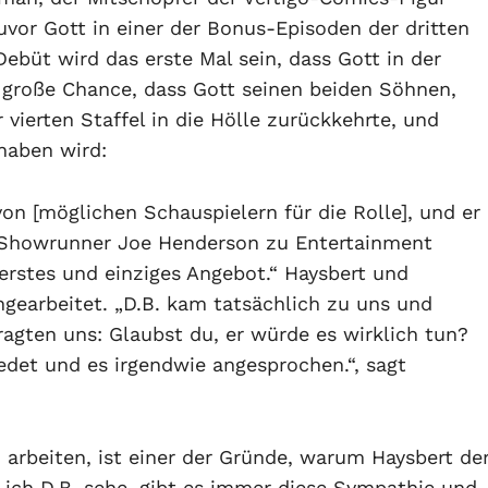
 zuvor Gott in einer der Bonus-Episoden der dritten
Debüt wird das erste Mal sein, dass Gott in der
ne große Chance, dass Gott seinen beiden Söhnen,
vierten Staffel in die Hölle zurückkehrte, und
haben wird:
on [möglichen Schauspielern für die Rolle], und er
o-Showrunner Joe Henderson zu Entertainment
 erstes und einziges Angebot.“ Haysbert und
earbeitet. „D.B. kam tatsächlich zu uns und
ragten uns: Glaubst du, er würde es wirklich tun?
edet und es irgendwie angesprochen.“, sagt
 arbeiten, ist einer der Gründe, warum Haysbert de
ich D.B. sehe, gibt es immer diese Sympathie und