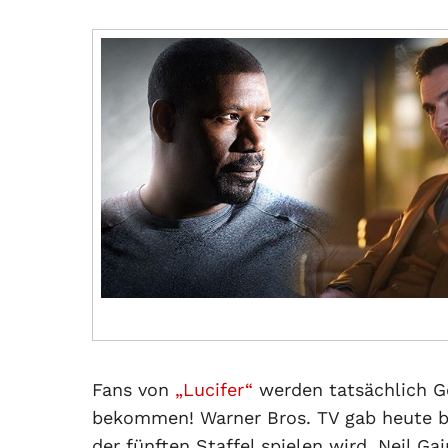
Fans von
„Lucifer“
werden tatsächlich Go
bekommen! Warner Bros. TV gab heute be
der fünften Staffel spielen wird. Neil G