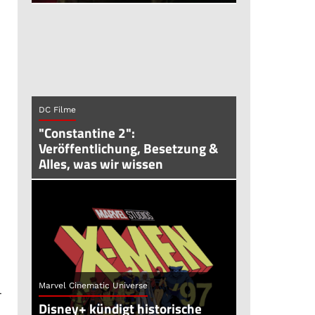
DC Filme
"Constantine 2":
Veröffentlichung, Besetzung &
Alles, was wir wissen
Marvel Cinematic Universe
r
Disney+ kündigt historische