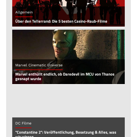
Allgemein
Über den Tellerrand: Die 5 besten Casino-Raub-Filme
Marvel Cinematic Universe
Marvel enthüllt endlich, ob Daredevil im MCU von Thanos
gesnapt wurde
DC Filme
"Constantine 2": Veröffentlichung, Besetzung & Alles, was
wir wissen