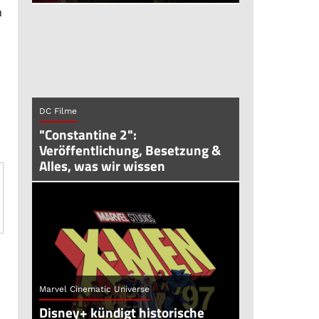
n
DC Filme
"Constantine 2":
Veröffentlichung, Besetzung &
Alles, was wir wissen
Marvel Cinematic Universe
Disney+ kündigt historische