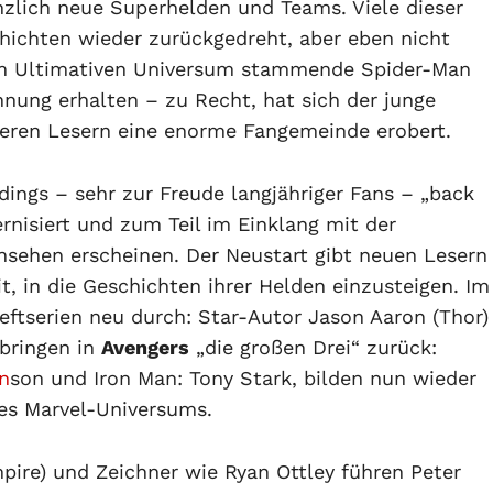
nzlich neue Superhelden und Teams. Viele dieser
hichten wieder zurückgedreht, aber eben nicht
dem Ultimativen Universum stammende Spider-Man
hnung erhalten – zu Recht, hat sich der junge
geren Lesern eine enorme Fangemeinde erobert.
rdings – sehr zur Freude langjähriger Fans – „back
rnisiert und zum Teil im Einklang mit der
nsehen erscheinen. Der Neustart gibt neuen Lesern
, in die Geschichten ihrer Helden einzusteigen. Im
eftserien neu durch: Star-Autor Jason Aaron (Thor)
bringen in
Avengers
„die großen Drei“ zurück:
n
son und Iron Man: Tony Stark, bilden nun wieder
es Marvel-Universums.
ire) und Zeichner wie Ryan Ottley führen Peter