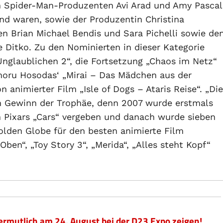
n Spider-Man-Produzenten Avi Arad und Amy Pascal
end waren, sowie der Produzentin Christina
en Brian Michael Bendis und Sara Pichelli sowie de
 Ditko. Zu den Nominierten in dieser Kategorie
Unglaublichen 2“, die Fortsetzung „Chaos im Netz“
moru Hosodas‘ „Mirai – Das Mädchen aus der
animierter Film „Isle of Dogs – Ataris Reise“. „Die
en Gewinn der Trophäe, denn 2007 wurde erstmals
n Pixars „Cars“ vergeben und danach wurde sieben
olden Globe für den besten animierte Film
Oben“, „Toy Story 3“, „Merida“, „Alles steht Kopf“
ermutlich am 24. August bei der D23 Expo zeigen!