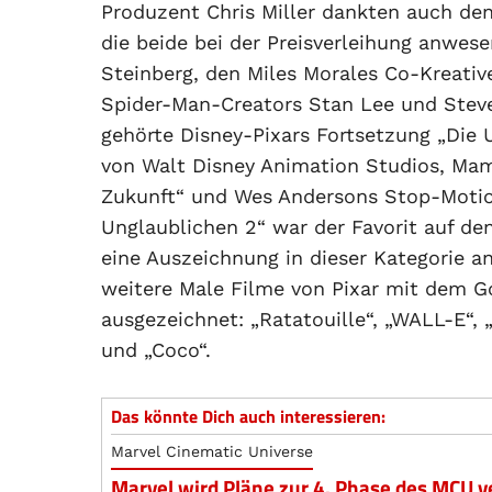
Produzent Chris Miller dankten auch de
die beide bei der Preisverleihung anwes
Steinberg, den Miles Morales Co-Kreativ
Spider-Man-Creators Stan Lee und Steve
gehörte Disney-Pixars Fortsetzung „Die 
von Walt Disney Animation Studios, Ma
Zukunft“ und Wes Andersons Stop-Motion 
Unglaublichen 2“ war der Favorit auf d
eine Auszeichnung in dieser Kategorie a
weitere Male Filme von Pixar mit dem G
ausgezeichnet: „Ratatouille“, „WALL-E“, „
und „Coco“.
Das könnte Dich auch interessieren:
Marvel Cinematic Universe
Marvel wird Pläne zur 4. Phase des MCU v