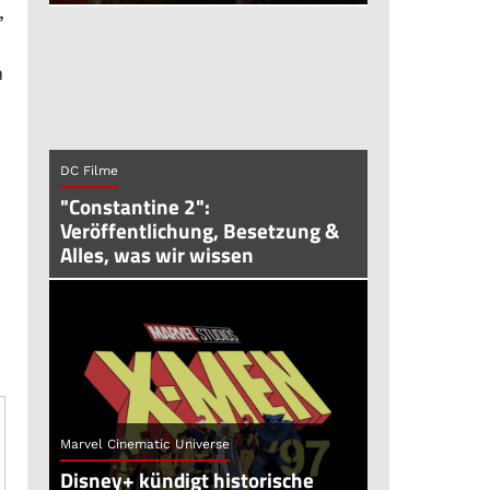
,
n
DC Filme
"Constantine 2":
Veröffentlichung, Besetzung &
Alles, was wir wissen
Marvel Cinematic Universe
Disney+ kündigt historische