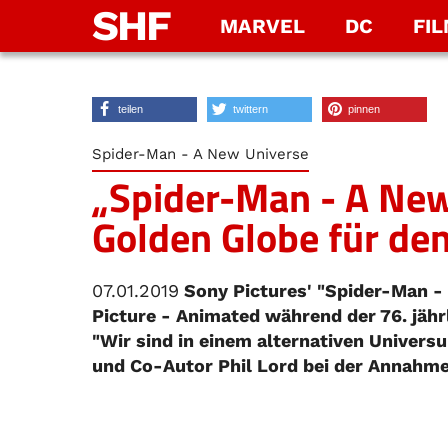
SHF
MARVEL
DC
FI
teilen
twittern
pinnen
Spider-Man - A New Universe
„Spider-Man - A New
Golden Globe für de
07.01.2019
Sony Pictures' "Spider-Man -
Picture - Animated während der 76. jäh
"Wir sind in einem alternativen Univers
und Co-Autor Phil Lord bei der Annahme