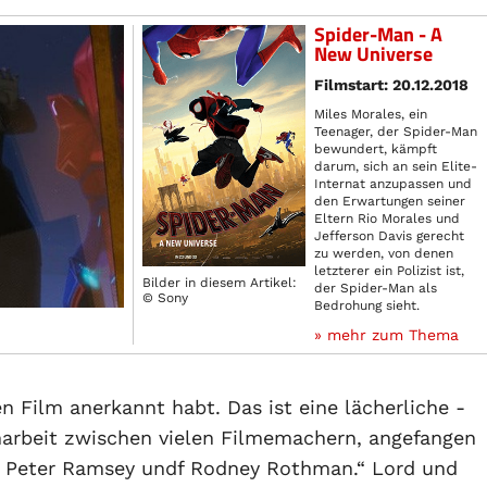
Spider-Man - A
New Universe
Filmstart: 20.12.2018
Miles Morales, ein
Teenager, der Spider-Man
bewundert, kämpft
darum, sich an sein Elite-
Internat anzupassen und
den Erwartungen seiner
Eltern Rio Morales und
Jefferson Davis gerecht
zu werden, von denen
letzterer ein Polizist ist,
Bilder in diesem Artikel:
der Spider-Man als
© Sony
Bedrohung sieht.
» mehr zum Thema
n Film anerkannt habt. Das ist eine lächerliche -
narbeit zwischen vielen Filmemachern, angefangen
i, Peter Ramsey undf Rodney Rothman.“ Lord und