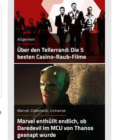
Allgemein
Über den Tellerrand: Die 5
besten Casino-Raub-Filme
Marvel Cinematic Universe
e
Marvel enthüllt endlich, ob
Daredevil im MCU von Thanos
gesnapt wurde