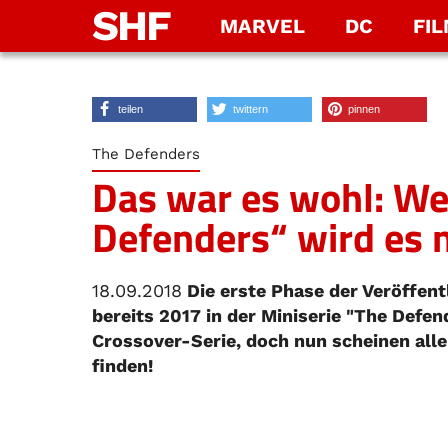
SHF
MARVEL
DC
FI
teilen
twittern
pinnen
The Defenders
Das war es wohl: Wei
Defenders“ wird es 
18.09.2018
Die erste Phase der Veröffentl
bereits 2017 in der Miniserie "The Defe
Crossover-Serie, doch nun scheinen alle
finden!