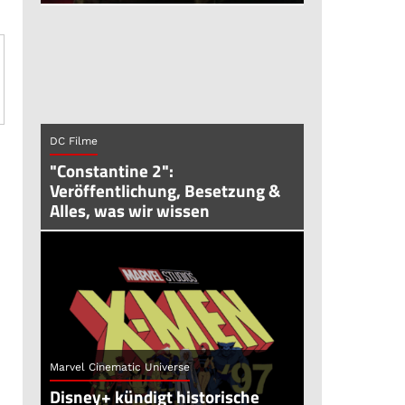
DC Filme
"Constantine 2":
Veröffentlichung, Besetzung &
h
Alles, was wir wissen
Marvel Cinematic Universe
Disney+ kündigt historische