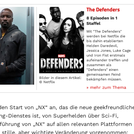
The Defenders
8 Episoden in 1
Staffel
Mit "The Defenders"
werden bei Netflix die
bis dahin etablierten
Helden Daredevil,
Jessica Jones, Luke Cage
und Iron Fist erstmals
aufeinander treffen und
zusammen als
"Defenders" einen
gemeinsamen Feind
Bilder in diesem Artikel:
bekämpfen müssen.
© Netflix
» mehr zum Thema
en Start von „NX“ an, das die neue geekfreundlich
ng-Dienstes ist, von Superhelden über Sci-Fi,
führung von „NX“ auf allen relevanten Plattformen
e stille, aber wichtige Veränderung vorgenommen: