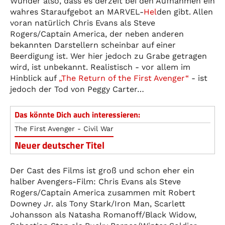
Wunder also, dass es derzeit bei den Aufnahmen ein
wahres Staraufgebot an MARVEL-
Hel
den gibt. Allen
voran natürlich Chris Evans als Steve
Rogers/Captain America, der neben anderen
bekannten Darstellern scheinbar auf einer
Beerdigung ist. Wer hier jedoch zu Grabe getragen
wird, ist unbekannt. Realistisch - vor allem im
Hinblick auf
„The Return of the First Avenger“
- ist
jedoch der Tod von Peggy Carter…
Das könnte Dich auch interessieren:
The First Avenger - Civil War
Neuer deutscher Titel
Der Cast des Films ist groß und schon eher ein
halber Avengers-Film: Chris Evans als Steve
Rogers/Captain America zusammen mit Robert
Downey Jr. als Tony Stark/Iron Man, Scarlett
Johansson als Natasha Romanoff/Black Widow,