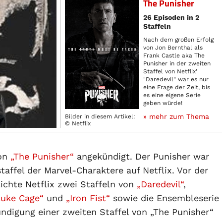
The Punisher
26 Episoden in 2
Staffeln
Nach dem großen Erfolg
von Jon Bernthal als
Frank Castle aka The
Punisher in der zweiten
Staffel von Netflix'
"Daredevil" war es nur
eine Frage der Zeit, bis
es eine eigene Serie
geben würde!
» mehr zum Thema
Bilder in diesem Artikel:
© Netflix
von
„The Punisher“
angekündigt. Der Punisher war
taffel der Marvel-Charaktere auf Netflix. Vor der
ichte Netflix zwei Staffeln von
„Daredevil“
,
Luke Cage“
und
„Iron Fist“
sowie die Ensembleserie
ndigung einer zweiten Staffel von „The Punisher“