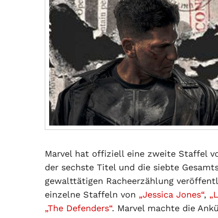
Marvel hat offiziell eine zweite Staffel 
der sechste Titel und die siebte Gesamts
gewalttätigen Racheerzählung veröffentl
einzelne Staffeln von
„Jessica Jones“
,
„
„The Defenders“
. Marvel machte die Ankü