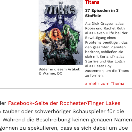
Titans
37 Episoden in 3
Staffeln
Als Dick Grayson alias
Robin und Rachel Roth
alias Raven Hilfe bei der
Bewältigung eines
Problems benötigen, das
den gesamten Planeten
bedroht, schließen sie
sich mit Koriand'r alias
Starfire und Gar Logan
alias Beast Boy
Bilder in diesem Artikel:
zusammen, um die Titans
© Warner, DC
zu formen.
» mehr zum Thema
der
Facebook-Seite der Rochester/Finger Lakes
n tauber oder schwerhöriger Schauspieler für die
. Während die Beschreibung keinen genauen Namen
gonnen zu spekulieren, dass es sich dabei um Joe