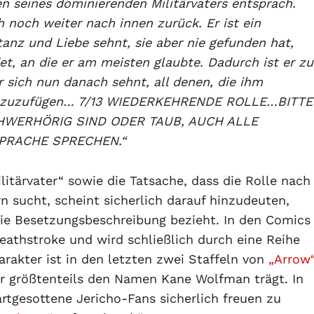
en seines dominierenden Militärvaters entsprach.
h noch weiter nach innen zurück. Er ist ein
anz und Liebe sehnt, sie aber nie gefunden hat,
et, an die er am meisten glaubte. Dadurch ist er zu
sich nun danach sehnt, all denen, die ihm
n zuzufügen… 7/13 WIEDERKEHRENDE ROLLE…BITTE
HWERHÖRIG SIND ODER TAUB, AUCH ALLE
PRACHE SPRECHEN.“
itärvater“ sowie die Tatsache, dass die Rolle nach
 sucht, scheint sicherlich darauf hinzudeuten,
 die Besetzungsbeschreibung bezieht. In den Comics
eathstroke und wird schließlich durch eine Reihe
rakter ist in den letzten zwei Staffeln von
„Arrow
der größtenteils den Namen Kane Wolfman trägt. In
rtgesottene Jericho-Fans sicherlich freuen zu