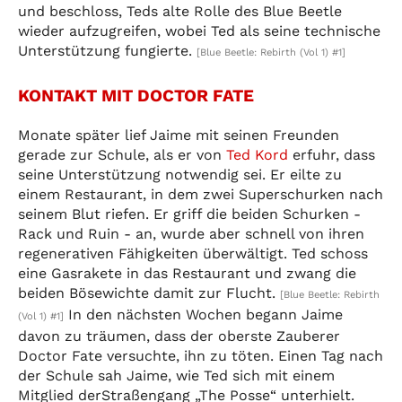
und beschloss, Teds alte Rolle des Blue Beetle
wieder aufzugreifen, wobei Ted als seine technische
Unterstützung fungierte.
[Blue Beetle: Rebirth (Vol 1) #1]
KONTAKT MIT DOCTOR FATE
Monate später lief Jaime mit seinen Freunden
gerade zur Schule, als er von
Ted Kord
erfuhr, dass
seine Unterstützung notwendig sei. Er eilte zu
einem Restaurant, in dem zwei Superschurken nach
seinem Blut riefen. Er griff die beiden Schurken -
Rack und Ruin - an, wurde aber schnell von ihren
regenerativen Fähigkeiten überwältigt. Ted schoss
eine Gasrakete in das Restaurant und zwang die
beiden Bösewichte damit zur Flucht.
[Blue Beetle: Rebirth
In den nächsten Wochen begann Jaime
(Vol 1) #1]
davon zu träumen, dass der oberste Zauberer
Doctor Fate versuchte, ihn zu töten. Einen Tag nach
der Schule sah Jaime, wie Ted sich mit einem
Mitglied derStraßengang „The Posse“ unterhielt.