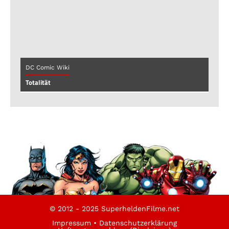
DC Comic Wiki
Totalität
© 2012 - 2025 SuperheldenFilme.net
Impressum
•
Datenschutzerklärung