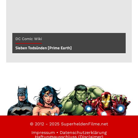
DC Comic Wiki
Sieben Todsünden [Prime Earth]
© 2012 - 2025 SuperheldenFilme.net
Impressum
•
Datenschutzerklärung
Haftungsausschluss (Disclaimer)