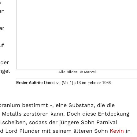
h
en
er
uf
 der
ngel
Alle Bilder: © Marvel
Erster Auftritt:
Daredevil (Vol 1) #13 im Februar 1966
ibranium bestimmt -, eine Substanz, die die
 Metalls zerstören kann. Doch diese Entdeckung
scheiben, sodass der jüngere Sohn Parnival
d Lord Plunder mit seinem älteren Sohn
Kevin
in