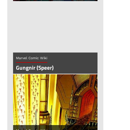
Marvel Comic Wiki
Gungnir (Speer)