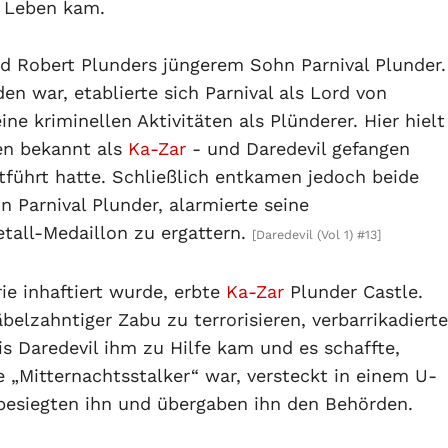
s Leben kam.
d Robert Plunders jüngerem Sohn Parnival Plunder.
n war, etablierte sich Parnival als Lord von
ne kriminellen Aktivitäten als Plünderer. Hier hielt
hen bekannt als
Ka-Zar
- und Daredevil gefangen
tführt hatte. Schließlich entkamen jedoch beide
n Parnival Plunder, alarmierte seine
tall-Medaillon zu ergattern.
[Daredevil (Vol 1) #13]
rie inhaftiert wurde, erbte
Ka-Zar
Plunder Castle.
elzahntiger Zabu zu terrorisieren, verbarrikadierte
bis Daredevil ihm zu Hilfe kam und es schaffte,
e „Mitternachtsstalker“ war, versteckt in einem U-
 besiegten ihn und übergaben ihn den Behörden.