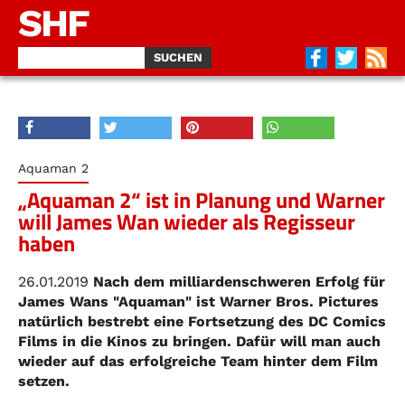
SHF
Aquaman 2
„Aquaman 2“ ist in Planung und Warner
will James Wan wieder als Regisseur
haben
26.01.2019
Nach dem milliardenschweren Erfolg für
James Wans "Aquaman" ist Warner Bros. Pictures
natürlich bestrebt eine Fortsetzung des DC Comics
Films in die Kinos zu bringen. Dafür will man auch
wieder auf das erfolgreiche Team hinter dem Film
setzen.