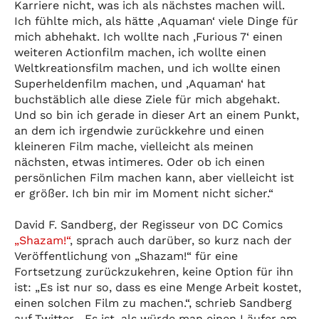
Karriere nicht, was ich als nächstes machen will.
Ich fühlte mich, als hätte ‚Aquaman‘ viele Dinge für
mich abhehakt. Ich wollte nach ‚Furious 7‘ einen
weiteren Actionfilm machen, ich wollte einen
Weltkreationsfilm machen, und ich wollte einen
Superheldenfilm machen, und ‚Aquaman‘ hat
buchstäblich alle diese Ziele für mich abgehakt.
Und so bin ich gerade in dieser Art an einem Punkt,
an dem ich irgendwie zurückkehre und einen
kleineren Film mache, vielleicht als meinen
nächsten, etwas intimeres. Oder ob ich einen
persönlichen Film machen kann, aber vielleicht ist
er größer. Ich bin mir im Moment nicht sicher.“
David F. Sandberg, der Regisseur von DC Comics
„Shazam!“
, sprach auch darüber, so kurz nach der
Veröffentlichung von „Shazam!“ für eine
Fortsetzung zurückzukehren, keine Option für ihn
ist: „Es ist nur so, dass es eine Menge Arbeit kostet,
einen solchen Film zu machen.“, schrieb Sandberg
auf Twitter. „Es ist, als würde man einen Läufer am