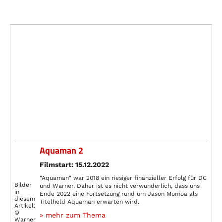
Aquaman 2
Filmstart: 15.12.2022
"Aquaman" war 2018 ein riesiger finanzieller Erfolg für DC
Bilder
und Warner. Daher ist es nicht verwunderlich, dass uns
in
Ende 2022 eine Fortsetzung rund um Jason Momoa als
diesem
Titelheld Aquaman erwarten wird.
Artikel:
©
» mehr zum Thema
Warner