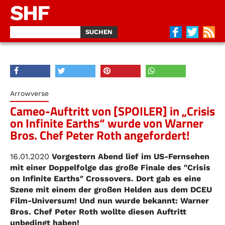
SHF
Arrowverse
Cameo-Auftritt von [SPOILER] in „Crisis
on Infinite Earths“ wurde von Warner
Bros. Chef Peter Roth angefordert!
16.01.2020
Vorgestern Abend lief im US-Fernsehen
mit einer Doppelfolge das große Finale des "Crisis
on Infinite Earths" Crossovers. Dort gab es eine
Szene mit einem der großen Helden aus dem DCEU
Film-Universum! Und nun wurde bekannt: Warner
Bros. Chef Peter Roth wollte diesen Auftritt
unbedingt haben!