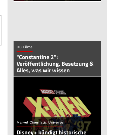
DC Filme
"Constantine 2":
Veröffentlichung, Besetzung &
Alles, was wir wissen
u
Marvel Cinematic Universe
Disney+ kündigt historische