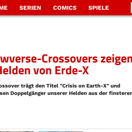
LME
SERIEN
COMICS
SPIELE
rowverse-Crossovers zeige
Helden von Erde-X
ssover trägt den Titel "Crisis on Earth-X" und
ösen Doppelgänger unserer Helden aus der finstere