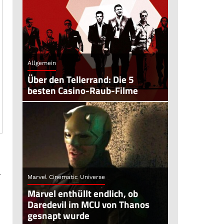
Allgemein
Über den Tellerrand: Die 5
besten Casino-Raub-Filme
l
Marvel Cinematic Universe
Marvel enthüllt endlich, ob
Daredevil im MCU von Thanos
gesnapt wurde