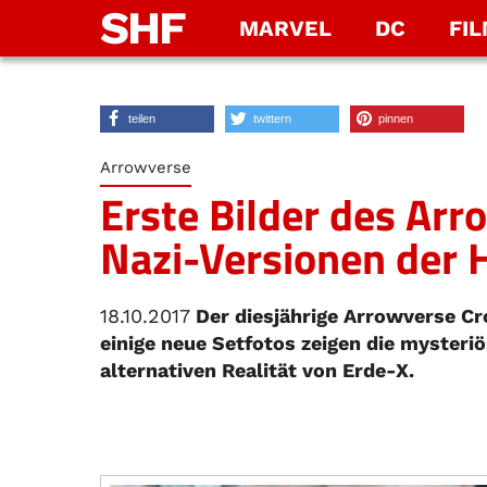
SHF
MARVEL
DC
FI
teilen
twittern
pinnen
Arrowverse
Erste Bilder des Ar
Nazi-Versionen der 
18.10.2017
Der diesjährige Arrowverse Cro
einige neue Setfotos zeigen die mysteri
alternativen Realität von Erde-X.