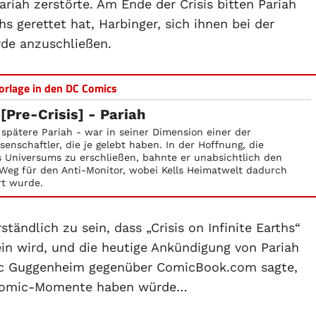
iah zerstörte. Am Ende der Crisis bitten Pariah
s gerettet hat, Harbinger, sich ihnen bei der
rde anzuschließen.
orlage in den DC Comics
[Pre-Crisis] - Pariah
 spätere Pariah - war in seiner Dimension einer der
enschaftler, die je gelebt haben. In der Hoffnung, die
 Universums zu erschließen, bahnte er unabsichtlich den
 Weg für den Anti-Monitor, wobei Kells Heimatwelt dadurch
rt wurde.
ständlich zu sein, dass „Crisis on Infinite Earths“
ein wird, und die heutige Ankündigung von Pariah
rc Guggenheim gegenüber ComicBook.com sagte,
he Comic-Momente haben würde…