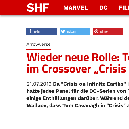
SHF
MARVEL
DC
FI
teilen
twittern
pinnen
Arrowverse
Wieder neue Rolle: 
im Crossover „Crisis 
21.07.2019
Da "Crisis on Infinite Earths
hatte jedes Panel für die DC-Serien vo
einige Enthüllungen darüber. Während d
Wallace, dass Tom Cavanagh in "Crisis" a