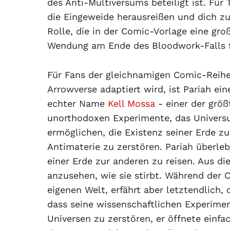
des Anti-Multiversums beteiligt ist. Für
die Eingeweide herausreißen und dich z
Rolle, die in der Comic-Vorlage eine groß
Wendung am Ende des Bloodwork-Falls füh
Für Fans der gleichnamigen Comic-Reih
Arrowverse adaptiert wird, ist Pariah ein
echter Name
Kell Mossa
- einer der größ
unorthodoxen Experimente, das Universu
ermöglichen, die Existenz seiner Erde z
Antimaterie zu zerstören. Pariah überleb
einer Erde zur anderen zu reisen. Aus d
anzusehen, wie sie stirbt. Während der Cr
eigenen Welt, erfährt aber letztendlich, 
dass seine wissenschaftlichen Experimen
Universen zu zerstören, er öffnete einfa