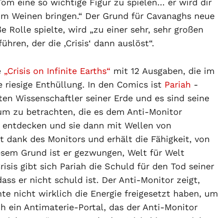
 Tom eine so wichtige Figur zu spielen… er wird dir
um Weinen bringen.“ Der Grund für Cavanaghs neue
e Rolle spielte, wird „zu einer sehr, sehr großen
ren, der die ‚Crisis‘ dann auslöst“.
e
„Crisis on Infinite Earths“
mit 12 Ausgaben, die im
e riesige Enthüllung. In den Comics ist
Pariah
-
ten Wissenschaftler seiner Erde und es sind seine
m zu betrachten, die es dem Anti-Monitor
u entdecken und sie dann mit Wellen von
t dank des Monitors und erhält die Fähigkeit, von
iesem Grund ist er gezwungen, Welt für Welt
isis gibt sich Pariah die Schuld für den Tod seiner
dass er nicht schuld ist. Der Anti-Monitor zeigt,
te nicht wirklich die Energie freigesetzt haben, um
ch ein Antimaterie-Portal, das der Anti-Monitor