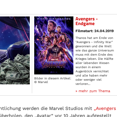
Avengers -
Endgame
Filmstart: 24.04.2019
Thanos hat am Ende von
"Avengers - Infinity War"
gewonnen und die Welt
wie das ganze Universum
muss mit dem Ende des
Krieges leben. Die Hälfte
aller lebenden Wesen
wurden in einem
Augenblick vernichtet
und alle haben mehr
Bilder in diesem Artikel:
oder weniger viel
© Marvel
verloren...
» mehr zum Thema
ntlichung werden die Marvel Studios mit
„Avengers
berholen, den „Avatar“ vor 10 Jahren aufgestellt