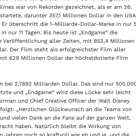
ilmes war von Rekorden gezeichnet, als er am 26.
 startete, darunter 357,1 Millionen Dollar in den USA
 Er überschritt die 1-Milliarde-Dollar-Marke in nur 
in nur 11 Tagen. Bis heute ist „Endgame“ die
 Veröffentlichung aller Zeiten, mit 853,4 Millionen
r. Der Film steht als erfolgreichster Film aller
mit 629 Millionen Dollar der höchstdotierte Film
 bei 2,7892 Milliarden Dollar. Das sind nur 500.00
etzte und „Endgame“ wird diese Lücke sehr leicht
irman und Chief Creative Officer der Walt Disney
 folgt: „Herzlichen Glückwunsch an die Teams von
und vielen Dank an die Fans auf der ganzen Welt,
acht haben. Natürlich bleibt die Wirkung von
Jahren noch so kraftvoll wie eh und je, und die