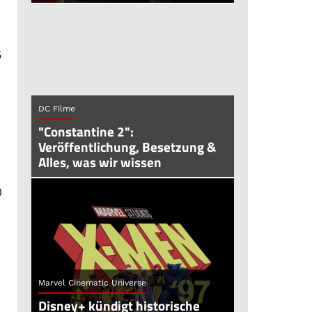
5
DC Filme
"Constantine 2":
Veröffentlichung, Besetzung &
Alles, was wir wissen
0
Marvel Cinematic Universe
Disney+ kündigt historische