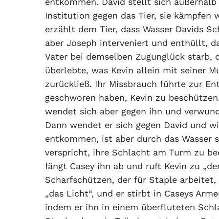
entkommen. David stellt sich außerhalb
Institution gegen das Tier, sie kämpfen w
erzählt dem Tier, dass Wasser Davids Sc
aber Joseph interveniert und enthüllt, d
Vater bei demselben Zugunglück starb, 
überlebte, was Kevin allein mit seiner M
zurückließ. Ihr Missbrauch führte zur Ent
geschworen haben, Kevin zu beschützen. D
wendet sich aber gegen ihn und verwunde
Dann wendet er sich gegen David und wi
entkommen, ist aber durch das Wasser s
verspricht, ihre Schlacht am Turm zu b
fängt Casey ihn ab und ruft Kevin zu „d
Scharfschützen, der für Staple arbeitet,
„das Licht“, und er stirbt in Caseys Arm
indem er ihn in einem überfluteten Schlag