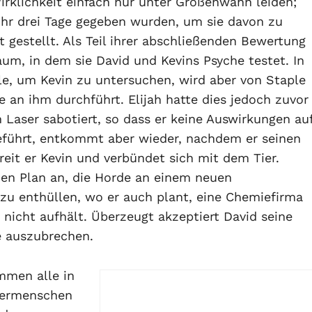
irklichkeit einfach nur unter Größenwahn leiden;
s ihr drei Tage gegeben wurden, um sie davon zu
 gestellt. Als Teil ihrer abschließenden Bewertung
aum, in dem sie David und Kevins Psyche testet. In
le, um Kevin zu untersuchen, wird aber von Staple
 an ihm durchführt. Elijah hatte dies jedoch zuvor
aser sabotiert, so dass er keine Auswirkungen au
kgeführt, entkommt aber wieder, nachdem er seinen
reit er Kevin und verbündet sich mit dem Tier.
inen Plan an, die Horde an einem neuen
 zu enthüllen, wo er auch plant, eine Chemiefirma
r nicht aufhält. Überzeugt akzeptiert David seine
le auszubrechen.
mmen alle in
Übermenschen