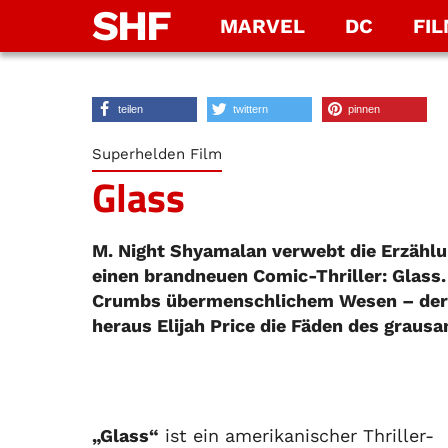
SHF
MARVEL
DC
FI
teilen
twittern
pinnen
Superhelden Film
Glass
M. Night Shyamalan verwebt die Erzählu
einen brandneuen Comic-Thriller: Glass.
Crumbs übermenschlichem Wesen – der B
heraus Elijah Price die Fäden des graus
„Glass“
ist ein amerikanischer Thriller-