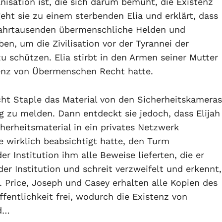
anisation ist, die sich darum bemüht, die Existenz
ht sie zu einem sterbenden Elia und erklärt, dass
t Jahrtausenden übermenschliche Helden und
n, um die Zivilisation vor der Tyrannei der
 schützen. Elia stirbt in den Armen seiner Mutter
tenz von Übermenschen Recht hatte.
cht Staple das Material von den Sicherheitskameras
olg zu melden. Dann entdeckt sie jedoch, dass Elijah
erheitsmaterial in ein privates Netzwerk
e wirklich beabsichtigt hatte, den Turm
r Institution ihm alle Beweise lieferten, die er
der Institution und schreit verzweifelt und erkennt,
s. Price, Joseph und Casey erhalten alle Kopien des
fentlichkeit frei, wodurch die Existenz von
rd…