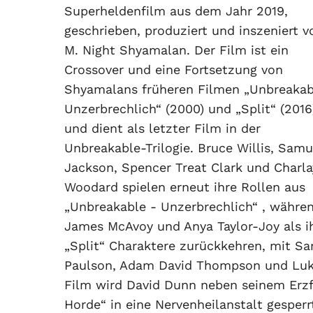
Superheldenfilm aus dem Jahr 2019,
geschrieben, produziert und inszeniert v
M. Night Shyamalan. Der Film ist ein
Crossover und eine Fortsetzung von
Shyamalans früheren Filmen „Unbreakab
Unzerbrechlich“ (2000) und „Split“ (2016
und dient als letzter Film in der
Unbreakable-Trilogie. Bruce Willis, Samu
Jackson, Spencer Treat Clark und Charl
Woodard spielen erneut ihre Rollen aus
„Unbreakable - Unzerbrechlich“ , währe
James McAvoy und Anya Taylor-Joy als i
„Split“ Charaktere zurückkehren, mit Sa
Paulson, Adam David Thompson und Luke 
Film wird David Dunn neben seinem Erzfe
Horde“ in eine Nervenheilanstalt gesper