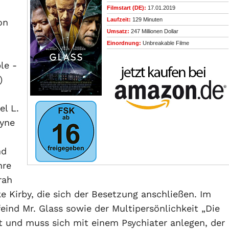
Filmstart (DE):
17.01.2019
Laufzeit:
129 Minuten
on
Umsatz:
247 Millionen Dollar
Einordnung:
Unbreakable Filme
le -
)
el L.
ayne
nd
hre
rah
Kirby, die sich der Besetzung anschließen. Im
ind Mr. Glass sowie der Multipersönlichkeit „Die
rt und muss sich mit einem Psychiater anlegen, der