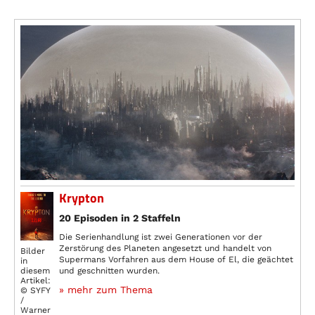
Krypton
20 Episoden in 2 Staffeln
Die Serienhandlung ist zwei Generationen vor der
Zerstörung des Planeten angesetzt und handelt von
Bilder
Supermans Vorfahren aus dem House of El, die geächtet
in
diesem
und geschnitten wurden.
Artikel:
» mehr zum Thema
© SYFY
/
Warner