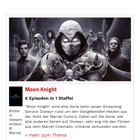
Moon Knight
6 Episoden in 1 Staffel
"Moon Knight" wird eine Serie beim neuen Streaming
Bilder
Service Disney+ rund um den titelgebenden Helden aus
in
der Welt der Marvel Comics. Dabei soll die Serie, wie
diesem
alle anderen Serien auf Disney+, sehr eng mit den Filmen
Artikel:
aus dem Marvel Cinematic Universe verbunden werden.
©
Marvel
» mehr zum Thema