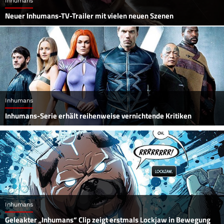
Inhumans
Neuer Inhumans-TV-Trailer mit vielen neuen Szenen
Inhumans
Inhumans-Serie erhält reihenweise vernichtende Kritiken
Inhumans
Geleakter „Inhumans“ Clip zeigt erstmals Lockjaw in Bewegung