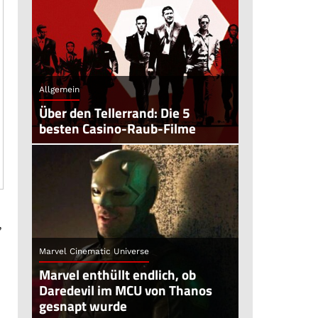
Allgemein
Über den Tellerrand: Die 5
besten Casino-Raub-Filme
,
Marvel Cinematic Universe
Marvel enthüllt endlich, ob
Daredevil im MCU von Thanos
gesnapt wurde