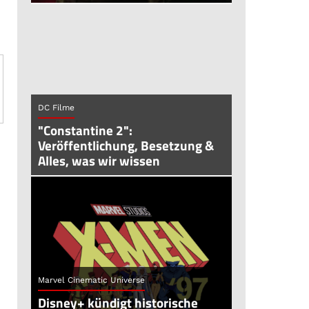
n
DC Filme
"Constantine 2":
Veröffentlichung, Besetzung &
Alles, was wir wissen
Marvel Cinematic Universe
Disney+ kündigt historische