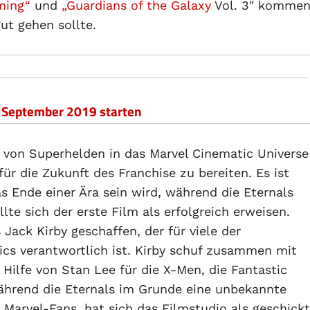
ming“
und
„
Guardians of the Galaxy
Vol. 3″ komme
ut gehen sollte.
im September 2019 starten
 von Superhelden in das Marvel Cinematic Universe
ür die Zukunft des Franchise zu bereiten. Es ist
s Ende einer Ära sein wird, während die Eternals
lte sich der erste Film als erfolgreich erweisen.
Jack Kirby geschaffen, der für viele der
cs verantwortlich ist. Kirby schuf zusammen mit
ilfe von Stan Lee für die X-Men, die Fantastic
Während die Eternals im Grunde eine unbekannte
n Marvel-Fans, hat sich das Filmstudio als geschickt