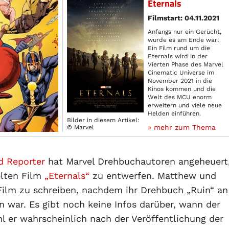
Eternals
Filmstart: 04.11.2021
Anfangs nur ein Gerücht,
wurde es am Ende war:
Ein Film rund um die
Eternals wird in der
Vierten Phase des Marvel
Cinematic Universe im
November 2021 in die
Kinos kommen und die
Welt des MCU enorm
erweitern und viele neue
Helden einführen.
Bilder in diesem Artikel:
» mehr zum Thema
© Marvel
d Reporter
hat Marvel Drehbuchautoren angeheuert
elten Film
„Eternals“
zu entwerfen. Matthew und
ilm zu schreiben, nachdem ihr Drehbuch „Ruin“ an
n war. Es gibt noch keine Infos darüber, wann der
hl er wahrscheinlich nach der Veröffentlichung der