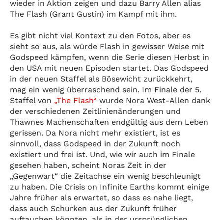
wieder in Aktion zeigen und dazu Barry Allen alias
The Flash (Grant Gustin) im Kampf mit ihm.
Es gibt nicht viel Kontext zu den Fotos, aber es
sieht so aus, als würde Flash in gewisser Weise mit
Godspeed kämpfen, wenn die Serie diesen Herbst in
den USA mit neuen Episoden startet. Das Godspeed
in der neuen Staffel als Bösewicht zurückkehrt,
mag ein wenig überraschend sein. Im Finale der 5.
Staffel von
„The Flash“
wurde Nora West-Allen dank
der verschiedenen Zeitlinienänderungen und
Thawnes Machenschaften endgültig aus dem Leben
gerissen. Da Nora nicht mehr existiert, ist es
sinnvoll, dass Godspeed in der Zukunft noch
existiert und frei ist. Und, wie wir auch im Finale
gesehen haben, scheint Noras Zeit in der
„Gegenwart“ die Zeitachse ein wenig beschleunigt
zu haben. Die Crisis on Infinite Earths kommt einige
Jahre früher als erwartet, so dass es nahe liegt,
dass auch Schurken aus der Zukunft früher
auftauchen könnten, als in der ursprünglichen