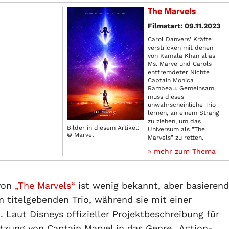
The Marvels
Filmstart: 09.11.2023
Carol Danvers' Kräfte
verstricken mit denen
von Kamala Khan alias
Ms. Marve und Carols
entfremdeter Nichte
Captain Monica
Rambeau. Gemeinsam
muss dieses
unwahrscheinliche Trio
lernen, an einem Strang
zu ziehen, um das
Bilder in diesem Artikel:
Universum als "The
© Marvel
Marvels" zu retten.
» mehr zum Thema
 von
„The Marvels“
ist wenig bekannt, aber basierend
m titelgebenden Trio, während sie mit einer
 Laut Disneys offizieller Projektbeschreibung für
tzung von Captain Marvel in das Genre „Action-