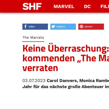
SHF
MARVEL
DC
FI
teilen
twittern
pinnen
The Marvels
Keine Überraschung:
kommenden „The Ma
verraten
03.07.2023
Carol Danvers, Monica Rambe
Jahr für das nächste große Abenteuer 