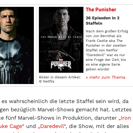
The Punisher
26 Episoden in 2
Staffeln
Nach dem großen Erfolg
von Jon Bernthal als
Frank Castle aka The
Punisher in der zweiten
Staffel von Netflix'
"Daredevil" war es nur
eine Frage der Zeit, bis
es eine eigene Serie
geben würde!
» mehr zum Thema
Bilder in diesem Artikel:
© Netflix
es wahrscheinlich die letzte Staffel sein wird, da
ungen bezüglich Marvel-Shows gemacht hat. Letztes
ce fünf Marvel-Shows in Produktion, darunter
„Iron
uke Cage“
und
„Daredevil“
, die Show, mit der alles