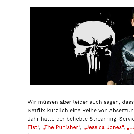
Wir müssen aber leider auch sagen, dass 
Netflix kürzlich eine Reihe von Absetz
Jahr hatte der beliebte Streaming-Servi
Fist“
,
„The Punisher“
,
„Jessica Jones“
,
„L