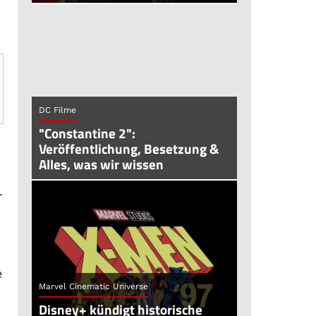
DC Filme
"Constantine 2":
Veröffentlichung, Besetzung &
Alles, was wir wissen
-
e
Marvel Cinematic Universe
Disney+ kündigt historische