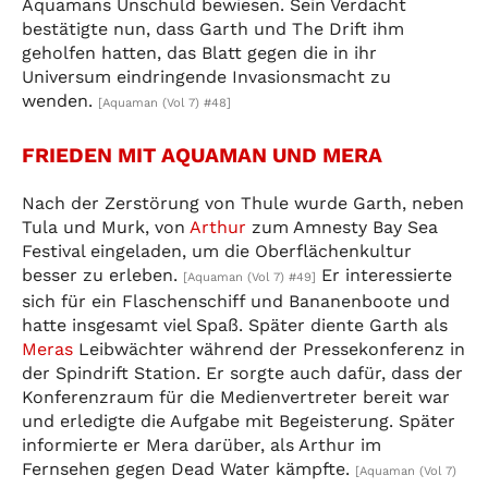
Aquamans Unschuld bewiesen. Sein Verdacht
bestätigte nun, dass Garth und The Drift ihm
geholfen hatten, das Blatt gegen die in ihr
Universum eindringende Invasionsmacht zu
wenden.
[Aquaman (Vol 7) #48]
FRIEDEN MIT AQUAMAN UND MERA
Nach der Zerstörung von Thule wurde Garth, neben
Tula und Murk, von
Arthur
zum Amnesty Bay Sea
Festival eingeladen, um die Oberflächenkultur
besser zu erleben.
Er interessierte
[Aquaman (Vol 7) #49]
sich für ein Flaschenschiff und Bananenboote und
hatte insgesamt viel Spaß. Später diente Garth als
Meras
Leibwächter während der Pressekonferenz in
der Spindrift Station. Er sorgte auch dafür, dass der
Konferenzraum für die Medienvertreter bereit war
und erledigte die Aufgabe mit Begeisterung. Später
informierte er Mera darüber, als Arthur im
Fernsehen gegen Dead Water kämpfte.
[Aquaman (Vol 7)