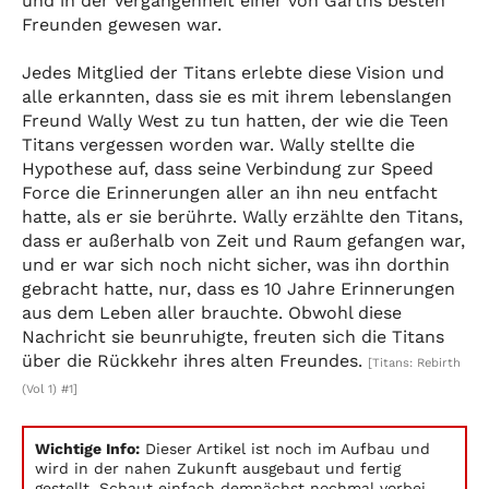
und in der Vergangenheit einer von Garths besten
Freunden gewesen war.
Jedes Mitglied der Titans erlebte diese Vision und
alle erkannten, dass sie es mit ihrem lebenslangen
Freund Wally West zu tun hatten, der wie die Teen
Titans vergessen worden war. Wally stellte die
Hypothese auf, dass seine Verbindung zur Speed
Force die Erinnerungen aller an ihn neu entfacht
hatte, als er sie berührte. Wally erzählte den Titans,
dass er außerhalb von Zeit und Raum gefangen war,
und er war sich noch nicht sicher, was ihn dorthin
gebracht hatte, nur, dass es 10 Jahre Erinnerungen
aus dem Leben aller brauchte. Obwohl diese
Nachricht sie beunruhigte, freuten sich die Titans
über die Rückkehr ihres alten Freundes.
[Titans: Rebirth
(Vol 1) #1]
Wichtige Info:
Dieser Artikel ist noch im Aufbau und
wird in der nahen Zukunft ausgebaut und fertig
gestellt. Schaut einfach demnächst nochmal vorbei