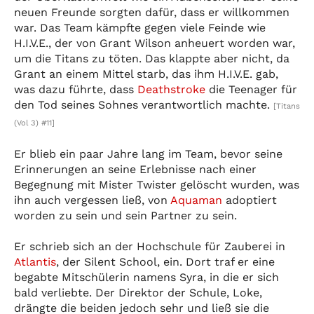
neuen Freunde sorgten dafür, dass er willkommen
war. Das Team kämpfte gegen viele Feinde wie
H.I.V.E., der von Grant Wilson anheuert worden war,
um die Titans zu töten. Das klappte aber nicht, da
Grant an einem Mittel starb, das ihm H.I.V.E. gab,
was dazu führte, dass
Deathstroke
die Teenager für
den Tod seines Sohnes verantwortlich machte.
[Titans
(Vol 3) #11]
Er blieb ein paar Jahre lang im Team, bevor seine
Erinnerungen an seine Erlebnisse nach einer
Begegnung mit Mister Twister gelöscht wurden, was
ihn auch vergessen ließ, von
Aquaman
adoptiert
worden zu sein und sein Partner zu sein.
Er schrieb sich an der Hochschule für Zauberei in
Atlantis
, der Silent School, ein. Dort traf er eine
begabte Mitschülerin namens Syra, in die er sich
bald verliebte. Der Direktor der Schule, Loke,
drängte die beiden jedoch sehr und ließ sie die