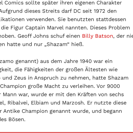
el Comics sollte später ihren eigenen Charakter
Aufgrund dieses Streits darf DC seit 1972 den
likationen verwenden. Sie benutzten stattdessen
ie Figur Captain Marvel nannten. Dieses Problem
oben. Geoff Johns schuf einen
Billy Batson
, der ni
n hatte und nur „Shazam“ hieß.
azamo genannt) aus dem Jahre 1940 war ein
keit, die Fähigkeiten der großen Ältesten wie
omo und Zeus in Anspruch zu nehmen, hatte Shazam
 Champion große Macht zu verleihen. Vor 9000
er Mann war, wurde er mit den Kräften von sechs
el, Ribalvei, Elbiam und Marzosh. Er nutzte diese
der Antike Champion genannt wurde, und begann
des Bösen.