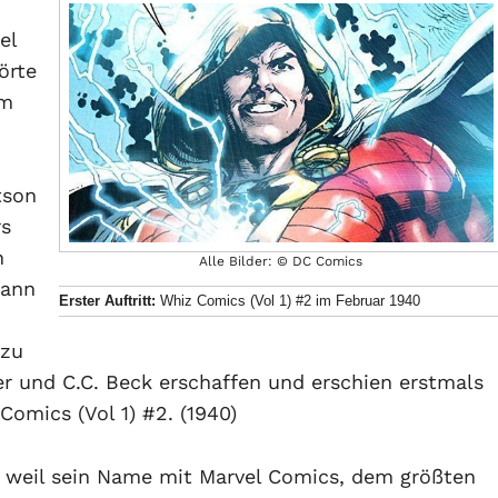
el
örte
im
n
tson
rs
n
Alle Bilder: © DC Comics
gann
Erster Auftritt:
Whiz Comics (Vol 1) #2 im Februar 1940
 zu
r und C.C. Beck erschaffen und erschien erstmals
omics (Vol 1) #2. (1940)
, weil sein Name mit Marvel Comics, dem größten