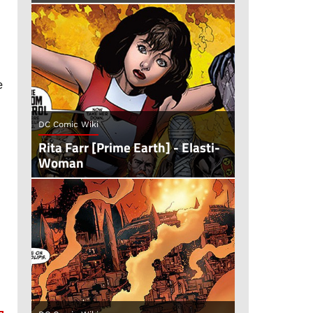
e
DC Comic Wiki
Rita Farr [Prime Earth] - Elasti-
Woman