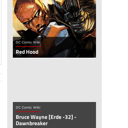
DC Comic Wiki
Red Hood
DC Comic Wiki
Bruce Wayne [Erde -32] -
Dawnbreaker