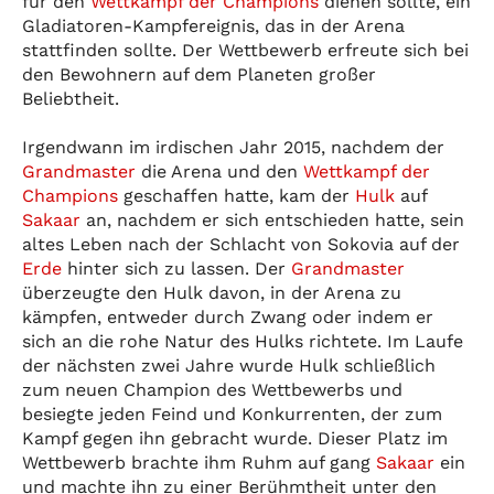
für den
Wettkampf der Champions
dienen sollte, ein
Gladiatoren-Kampfereignis, das in der Arena
stattfinden sollte. Der Wettbewerb erfreute sich bei
den Bewohnern auf dem Planeten großer
Beliebtheit.
Irgendwann im irdischen Jahr 2015, nachdem der
Grandmaster
die Arena und den
Wettkampf der
Champions
geschaffen hatte, kam der
Hulk
auf
Sakaar
an, nachdem er sich entschieden hatte, sein
altes Leben nach der Schlacht von Sokovia auf der
Erde
hinter sich zu lassen. Der
Grandmaster
überzeugte den Hulk davon, in der Arena zu
kämpfen, entweder durch Zwang oder indem er
sich an die rohe Natur des Hulks richtete. Im Laufe
der nächsten zwei Jahre wurde Hulk schließlich
zum neuen Champion des Wettbewerbs und
besiegte jeden Feind und Konkurrenten, der zum
Kampf gegen ihn gebracht wurde. Dieser Platz im
Wettbewerb brachte ihm Ruhm auf gang
Sakaar
ein
und machte ihn zu einer Berühmtheit unter den