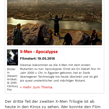
X-Men - Apocalypse
Filmstart: 19.05.2016
Diesmal bekommen es die X-Men mit dem ersten
Mutanten zu tun: Apocalypse. Einst als En Sabah Nur im
Bilder
in
Jahr 3000 v. Chr. in Ägypten geboren, hat er Dank
diesem
überlegener Technologie bis heute überlebt und ist gilt
Artikel:
als quasi unsterblicher und mächtiger Mutant.
© 20th
Century
» mehr zum Thema
Fox
Der dritte Teil der zweiten X-Men Trilogie ist ab
heute in den Kinos zu sehen. Wer konnte den Film