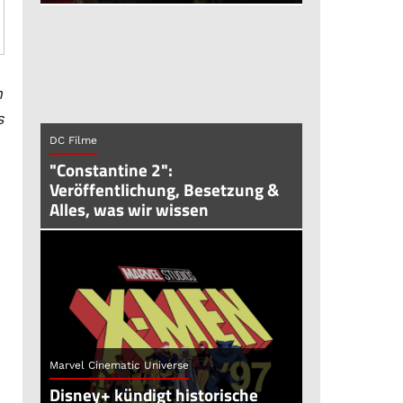
n
s
DC Filme
"Constantine 2":
Veröffentlichung, Besetzung &
Alles, was wir wissen
Marvel Cinematic Universe
Disney+ kündigt historische