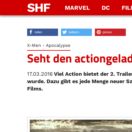
SHF
MARVEL
DC
FI
teilen
twittern
pinnen
X-Men - Apocalypse
Seht den actiongelad
17.03.2016
Viel Action bietet der 2. Trail
wurde. Dazu gibt es jede Menge neuer S
Films.