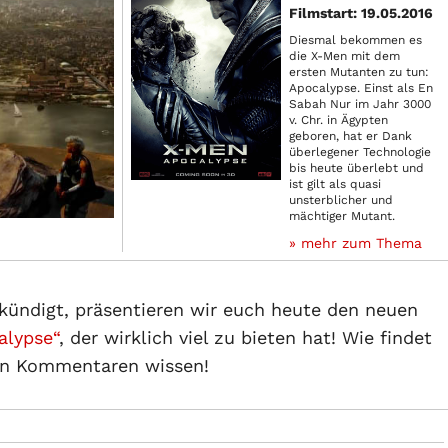
Filmstart: 19.05.2016
Diesmal bekommen es
die X-Men mit dem
ersten Mutanten zu tun:
Apocalypse. Einst als En
Sabah Nur im Jahr 3000
v. Chr. in Ägypten
geboren, hat er Dank
überlegener Technologie
bis heute überlebt und
ist gilt als quasi
unsterblicher und
mächtiger Mutant.
» mehr zum Thema
ekündigt, präsentieren wir euch heute den neuen
alypse“
, der wirklich viel zu bieten hat! Wie findet
den Kommentaren wissen!