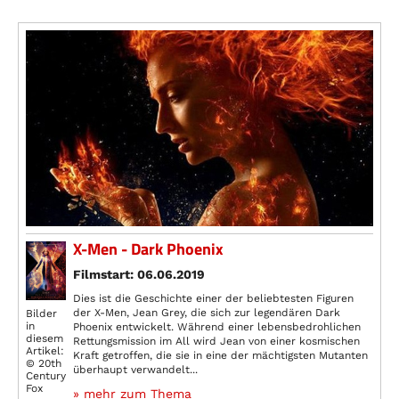
X-Men - Dark Phoenix
Filmstart: 06.06.2019
Dies ist die Geschichte einer der beliebtesten Figuren
der X-Men, Jean Grey, die sich zur legendären Dark
Bilder
in
Phoenix entwickelt. Während einer lebensbedrohlichen
diesem
Rettungsmission im All wird Jean von einer kosmischen
Artikel:
Kraft getroffen, die sie in eine der mächtigsten Mutanten
© 20th
überhaupt verwandelt...
Century
Fox
» mehr zum Thema