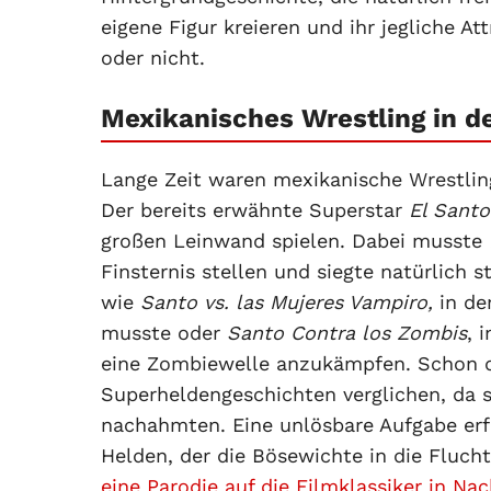
eigene Figur kreieren und ihr jegliche A
oder nicht.
Mexikanisches Wrestling in d
Lange Zeit waren mexikanische Wrestling
Der bereits erwähnte Superstar
El Sant
großen Leinwand spielen. Dabei musste
Finsternis stellen und siegte natürlich 
wie
Santo vs. las Mujeres Vampiro,
in de
musste oder
Santo Contra los Zombis
, 
eine Zombiewelle anzukämpfen. Schon 
Superheldengeschichten verglichen, da 
nachahmten. Eine unlösbare Aufgabe erfo
Helden, der die Bösewichte in die Fluch
eine Parodie auf die Filmklassiker in
Nac