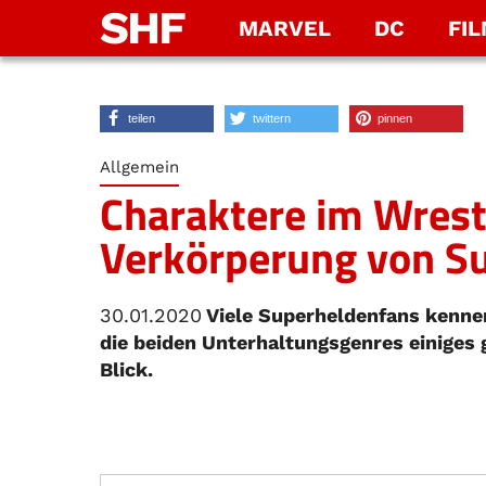
SHF
MARVEL
DC
FI
teilen
twittern
pinnen
Allgemein
Charaktere im Wrestl
Verkörperung von S
30.01.2020
Viele Superheldenfans kennen
die beiden Unterhaltungsgenres einiges
Blick.