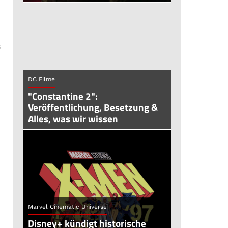
s
m
DC Filme
"Constantine 2":
Veröffentlichung, Besetzung &
Alles, was wir wissen
Marvel Cinematic Universe
Disney+ kündigt historische