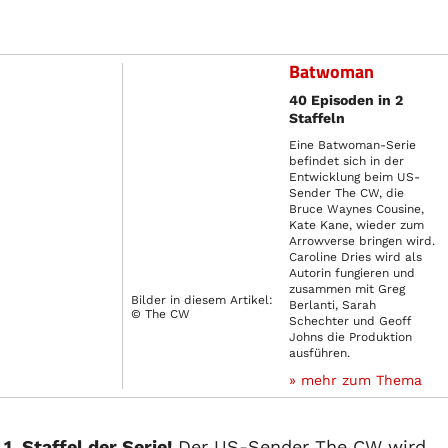
Batwoman
40 Episoden in 2
Staffeln
Eine Batwoman-Serie
befindet sich in der
Entwicklung beim US-
Sender The CW, die
Bruce Waynes Cousine,
Kate Kane, wieder zum
Arrowverse bringen wird.
Caroline Dries wird als
Autorin fungieren und
zusammen mit Greg
Bilder in diesem Artikel:
Berlanti, Sarah
© The CW
Schechter und Geoff
Johns die Produktion
ausführen.
» mehr zum Thema
. Staffel der Serie!
Der US-Sender The CW wird