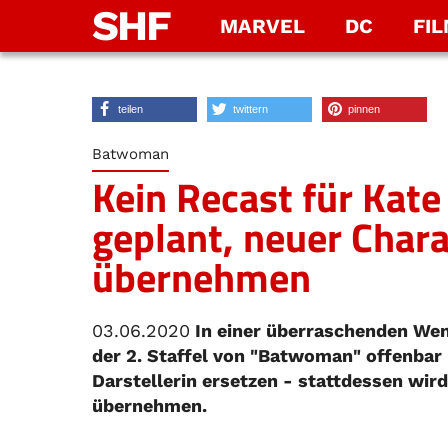
SHF
MARVEL
DC
FI
teilen
twittern
pinnen
Batwoman
Kein Recast für Kat
geplant, neuer Chara
übernehmen
03.06.2020
In einer überraschenden Wen
der 2. Staffel von "Batwoman" offenbar
Darstellerin ersetzen - stattdessen wird 
übernehmen.