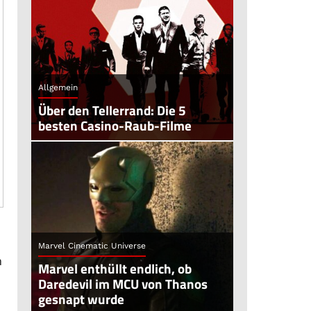
Allgemein
Über den Tellerrand: Die 5
besten Casino-Raub-Filme
Marvel Cinematic Universe
m
Marvel enthüllt endlich, ob
Daredevil im MCU von Thanos
gesnapt wurde