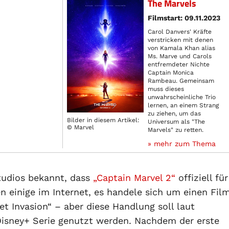
The Marvels
Filmstart: 09.11.2023
Carol Danvers' Kräfte
verstricken mit denen
von Kamala Khan alias
Ms. Marve und Carols
entfremdeter Nichte
Captain Monica
Rambeau. Gemeinsam
muss dieses
unwahrscheinliche Trio
lernen, an einem Strang
zu ziehen, um das
Bilder in diesem Artikel:
Universum als "The
© Marvel
Marvels" zu retten.
» mehr zum Thema
tudios bekannt, dass
„Captain Marvel 2“
offiziell für
en einige im Internet, es handele sich um einen Fil
t Invasion“ – aber diese Handlung soll laut
Disney+ Serie genutzt werden. Nachdem der erste