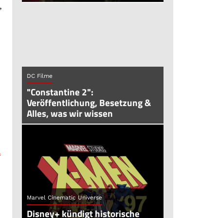
,
DC Filme
"Constantine 2":
Veröffentlichung, Besetzung &
Alles, was wir wissen
o
“
Marvel Cinematic Universe
Disney+ kündigt historische