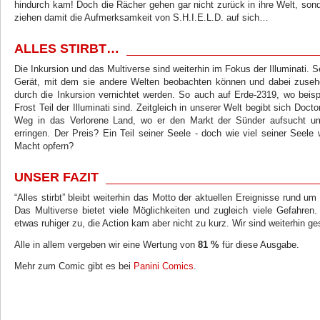
hindurch kam! Doch die Rächer gehen gar nicht zurück in ihre Welt, sond
ziehen damit die Aufmerksamkeit von S.H.I.E.L.D. auf sich…
ALLES STIRBT…
Die Inkursion und das Multiverse sind weiterhin im Fokus der Illuminati. S
Gerät, mit dem sie andere Welten beobachten können und dabei zuse
durch die Inkursion vernichtet werden. So auch auf Erde-2319, wo be
Frost Teil der Illuminati sind. Zeitgleich in unserer Welt begibt sich Doct
Weg in das Verlorene Land, wo er den Markt der Sünder aufsucht u
erringen. Der Preis? Ein Teil seiner Seele - doch wie viel seiner Seele w
Macht opfern?
UNSER FAZIT
“Alles stirbt” bleibt weiterhin das Motto der aktuellen Ereignisse rund um
Das Multiverse bietet viele Möglichkeiten und zugleich viele Gefahren
etwas ruhiger zu, die Action kam aber nicht zu kurz. Wir sind weiterhin ge
Alle in allem vergeben wir eine Wertung von
81 %
für diese Ausgabe.
Mehr zum Comic gibt es bei
Panini Comics
.