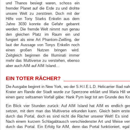
und Thanos besiegt waren, schoss ein
fremder Planet auf die Erde zu und drohte
unsere Welt zu zerstören. Doch mit der
Hilfe von Tony Starks Enkelin aus dem
Jahre 3030 konnte die Gefahr gebannt
werden: Die fremde Welt nimmt nun genau
den gleichen Platz im Raum ein und
fungiert als eine Art Phantom-Zwilling, der
laut der Aussage von Tonys Enkelin noch
einen großen Nutzen bringen wird.
Zeitgleich beginnen die Illuminati immer
mehr das Multiverse zu verstehen, ebenso
aber auch AIM auf AIM Island…
EIN TOTER RÄCHER?
Die Ausgabe beginnt in New York, wo der S.H.I.E.L.D. Helicarrier Iliad na
Krater am Rande der Stadt wurde zur Sperrzone erklärt und Maria Hill wu
einen ganz seltsamen Vorfall gäbe: Hank Pym liegt tot am Grunde des Kra
Ein Blick vier Stunden zurück: Auf AIM Island hat AIM es endlich gesc
setzen, mit dem man das Multiverse erkunden kann. Gleich beim ers
durch das Portal, doch es sind nicht die Rächer unserer Welt! Es sind
Nach einem kurzem Schlagabtausch verschiedenster Art und Weise ver
durch das Portal. Ein Erfolg für AIM, denn das Portal funktioniert, eg