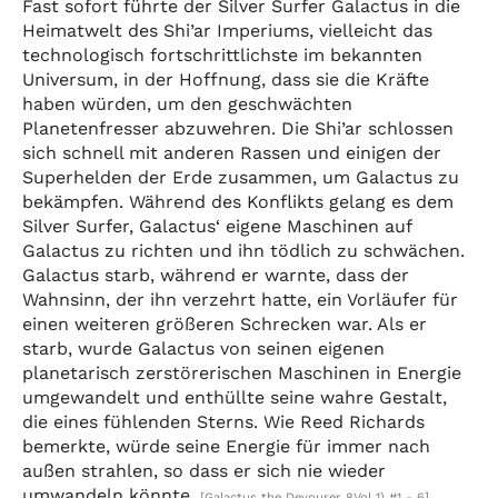
Fast sofort führte der Silver Surfer Galactus in die
Heimatwelt des Shi’ar Imperiums, vielleicht das
technologisch fortschrittlichste im bekannten
Universum, in der Hoffnung, dass sie die Kräfte
haben würden, um den geschwächten
Planetenfresser abzuwehren. Die Shi’ar schlossen
sich schnell mit anderen Rassen und einigen der
Superhelden der Erde zusammen, um Galactus zu
bekämpfen. Während des Konflikts gelang es dem
Silver Surfer, Galactus‘ eigene Maschinen auf
Galactus zu richten und ihn tödlich zu schwächen.
Galactus starb, während er warnte, dass der
Wahnsinn, der ihn verzehrt hatte, ein Vorläufer für
einen weiteren größeren Schrecken war. Als er
starb, wurde Galactus von seinen eigenen
planetarisch zerstörerischen Maschinen in Energie
umgewandelt und enthüllte seine wahre Gestalt,
die eines fühlenden Sterns. Wie Reed Richards
bemerkte, würde seine Energie für immer nach
außen strahlen, so dass er sich nie wieder
umwandeln könnte.
[Galactus the Devourer 8Vol 1) #1 - 6]