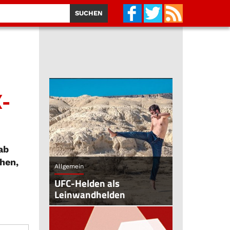
X-
ab
hen,
Allgemein
UFC-Helden als
Leinwandhelden