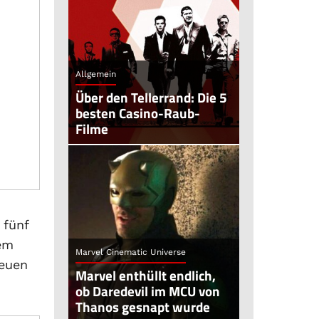
Allgemein
Über den Tellerrand: Die 5
besten Casino-Raub-
Filme
 fünf
dem
Marvel Cinematic Universe
neuen
Marvel enthüllt endlich,
ob Daredevil im MCU von
Thanos gesnapt wurde