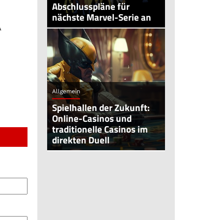
Abschlusspläne für
nächste Marvel-Serie an
A
Allgemein
Spielhallen der Zukunft:
Online-Casinos und
traditionelle Casinos im
direkten Duell