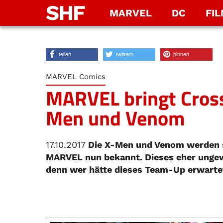
SHF
MARVEL
DC
FI
teilen
twittern
pinnen
MARVEL Comics
MARVEL bringt Cross
Men und Venom
17.10.2017
Die X-Men und Venom werden si
MARVEL nun bekannt. Dieses eher ungew
denn wer hätte dieses Team-Up erwarte