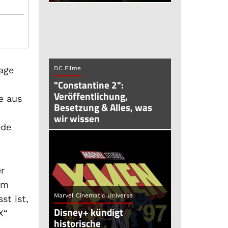
Lage
DC Filme
"Constantine 2":
Veröffentlichung,
e aus
Besetzung & Alles, was
n
wir wissen
ede
r
em
Marvel Cinematic Universe
st ist,
Disney+ kündigt
X“
historische